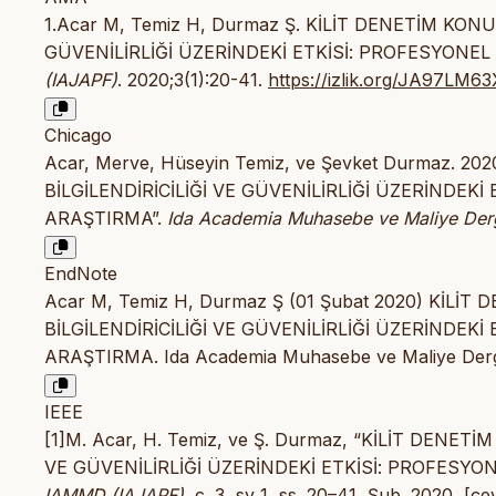
1.Acar M, Temiz H, Durmaz Ş. KİLİT DENETİM KO
GÜVENİLİRLİĞİ ÜZERİNDEKİ ETKİSİ: PROFESYONE
(IAJAPF)
. 2020;3(1):20-41.
https://izlik.org/JA97LM6
Chicago
Acar, Merve, Hüseyin Temiz, ve Şevket Durmaz.
BİLGİLENDİRİCİLİĞİ VE GÜVENİLİRLİĞİ ÜZERİNDEK
ARAŞTIRMA”.
Ida Academia Muhasebe ve Maliye Derg
EndNote
Acar M, Temiz H, Durmaz Ş (01 Şubat 2020) KİL
BİLGİLENDİRİCİLİĞİ VE GÜVENİLİRLİĞİ ÜZERİNDEK
ARAŞTIRMA. Ida Academia Muhasebe ve Maliye Dergi
IEEE
[1]M. Acar, H. Temiz, ve Ş. Durmaz, “KİLİT DEN
VE GÜVENİLİRLİĞİ ÜZERİNDEKİ ETKİSİ: PROFESY
IAMMD (IAJAPF)
, c. 3, sy 1, ss. 20–41, Şub. 2020, [çev