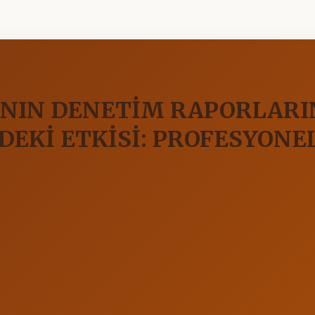
NIN DENETİM RAPORLARIN
NDEKİ ETKİSİ: PROFESYON