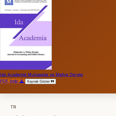
Ida Academia Muhasebe ve Maliye Dergisi
PDF İndir
Kaynak Göster
TR