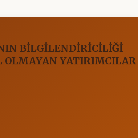
IN BİLGİLENDİRİCİLİĞİ
EL OLMAYAN YATIRIMCILAR