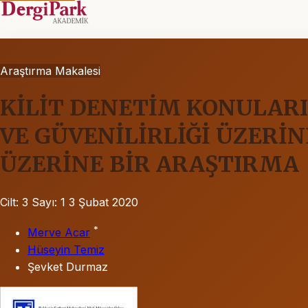
Araştırma Makalesi
KİLİT DENETİM KONULARI
VE GÜVENİLİRLİĞİ ÜZERİ
ÜZERİNE BİR ARAŞTIRMA
Cilt: 3
Sayı: 1
3 Şubat 2020
*
Merve Acar
Hüseyin Temiz
Şevket Durmaz