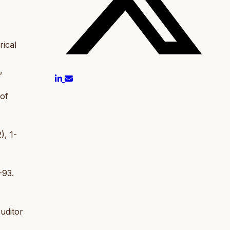
rical
,
 of
), 1-
-93.
uditor