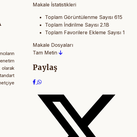
Makale İstatistikleri
Toplam Görüntülenme Sayısı
615
A
Toplam İndirilme Sayısı
2.1B
Toplam Favorilere Ekleme Sayısı
1
Makale Dosyaları
Tam Metin
cıların
 denetim
Paylaş
k olarak
tandart
netçiye