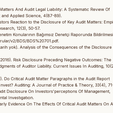
Matters And Audıt Legal Lıabılıty: A Systematıc Revıew Of
t and Applied Science, 4(87-89).
tors Reaction to the Disclosure of Key Audit Matters: Empi
search, 12(3), 50-57.
Denetim Konularının Bağımsız Denetçi Raporunda Bildirilmesi
yurular/v2/BDS/BDS%20701.pdf.
(tarih yok). Analysis of the Consequences of the Disclosure
A. (2016). Risk Disclosure Preceding Negative Outcomes: The
gments of Auditor Liability. Current Issues In Auditing, 10(2
). Do Critical Audit Matter Paragraphs in the Audit Report
nvest? Auditing: A Journal of Practice & Theory, 33(4), 71
udıt Dısclosure On Investors'perceptıons Of Management,
tal Investıgatıon.
arly Evidence On The Effects Of Critical Audit Matters On A