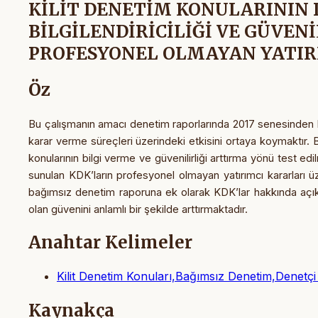
KİLİT DENETİM KONULARININ
BİLGİLENDİRİCİLİĞİ VE GÜVENİ
PROFESYONEL OLMAYAN YATIR
Öz
Bu çalışmanın amacı denetim raporlarında 2017 senesinden ber
karar verme süreçleri üzerindeki etkisini ortaya koymaktır. 
konularının bilgi verme ve güvenilirliği arttırma yönü test e
sunulan KDK’ların profesyonel olmayan yatırımcı kararları üz
bağımsız denetim raporuna ek olarak KDK’lar hakkında açıkl
olan güvenini anlamlı bir şekilde arttırmaktadır.
Anahtar Kelimeler
Kilit Denetim Konuları,Bağımsız Denetim,Denetçi
Kaynakça