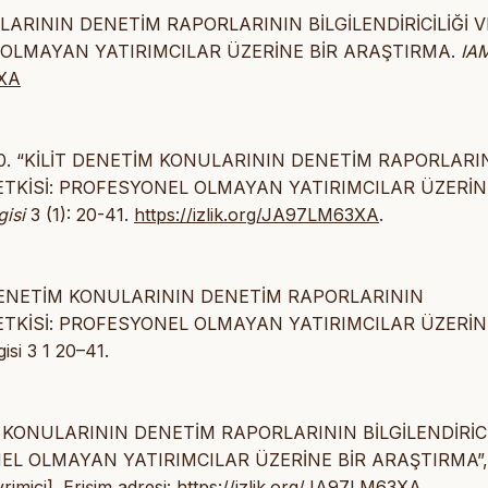
NULARININ DENETİM RAPORLARININ BİLGİLENDİRİCİLİĞİ V
L OLMAYAN YATIRIMCILAR ÜZERİNE BİR ARAŞTIRMA.
IA
3XA
 2020. “KİLİT DENETİM KONULARININ DENETİM RAPORLARI
İ ETKİSİ: PROFESYONEL OLMAYAN YATIRIMCILAR ÜZERİN
isi
3 (1): 20-41.
https://izlik.org/JA97LM63XA
.
İT DENETİM KONULARININ DENETİM RAPORLARININ
İ ETKİSİ: PROFESYONEL OLMAYAN YATIRIMCILAR ÜZERİN
si 3 1 20–41.
ETİM KONULARININ DENETİM RAPORLARININ BİLGİLENDİRİCİ
ONEL OLMAYAN YATIRIMCILAR ÜZERİNE BİR ARAŞTIRMA”,
rimiçi]. Erişim adresi:
https://izlik.org/JA97LM63XA