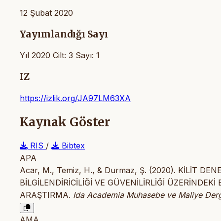
12 Şubat 2020
Yayımlandığı Sayı
Yıl 2020 Cilt: 3 Sayı: 1
IZ
https://izlik.org/JA97LM63XA
Kaynak Göster
RIS
/
Bibtex
APA
Acar, M., Temiz, H., & Durmaz, Ş. (2020). KİLİ
BİLGİLENDİRİCİLİĞİ VE GÜVENİLİRLİĞİ ÜZERİNDEK
ARAŞTIRMA.
Ida Academia Muhasebe ve Maliye Derg
AMA