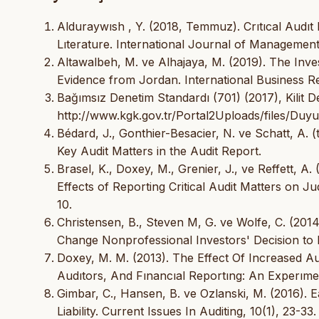
Alduraywısh , Y. (2018, Temmuz). Crıtıcal Audıt 
Lıterature. International Journal of Managemen
Altawalbeh, M. ve Alhajaya, M. (2019). The Inves
Evidence from Jordan. International Business Re
Bağımsız Denetim Standardı (701) (2017), Kilit 
http://www.kgk.gov.tr/Portal2Uploads/files/Du
Bédard, J., Gonthier-Besacier, N. ve Schatt, A. 
Key Audit Matters in the Audit Report.
Brasel, K., Doxey, M., Grenier, J., ve Reffett, 
Effects of Reporting Critical Audit Matters on Jud
10.
Christensen, B., Steven M, G. ve Wolfe, C. (2014
Change Nonprofessional Investors' Decision to I
Doxey, M. M. (2013). The Effect Of Increased A
Audıtors, And Fınancıal Reportıng: An Experımen
Gimbar, C., Hansen, B. ve Ozlanski, M. (2016). E
Liability. Current Issues In Auditing, 10(1), 23-33.