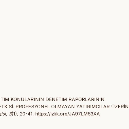
T DENETİM KONULARININ DENETİM RAPORLARININ
İ ETKİSİ: PROFESYONEL OLMAYAN YATIRIMCILAR ÜZERİN
isi
,
3
(1), 20-41.
https://izlik.org/JA97LM63XA