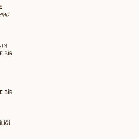
E
MMD
NIN
E BİR
E BİR
LİĞİ