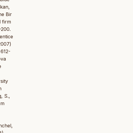
ekan,
ne Bir
 firm
-200.
entice
2007)
 612-
ova
e
sity
n
, S.,
rm
nchel,
8),