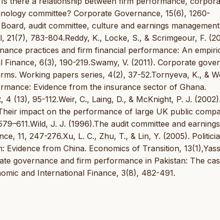
 Is there a relationship between firm performance, corpora
chnology committee? Corporate Governance, 15(6), 1260-
. Board, audit committee, culture and earnings management
, 21(7), 783-804.Reddy, K., Locke, S., & Scrimgeour, F. (20
nance practices and firm financial performance: An empiri
ial Finance, 6(3), 190-219.Swamy, V. (2011). Corporate gov
irms. Working papers series, 4(2), 37-52.Tornyeva, K., & 
ormance: Evidence from the insurance sector of Ghana.
(13), 95-112.Weir, C., Laing, D., & McKnight, P. J. (2002)
Their impact on the performance of large UK public compa
79–611.Wild, J. J. (1996).The audit committee and earnings
e, 11, 247-276.Xu, L. C., Zhu, T., & Lin, Y. (2005). Politici
 Evidence from China. Economics of Transition, 13(1),Yass
orate governance and firm performance in Pakistan: The cas
mic and International Finance, 3(8), 482-491.