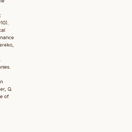
te
:
10).
cal
ernance
Wereko,
.
nies.
an
er, Q.
e of