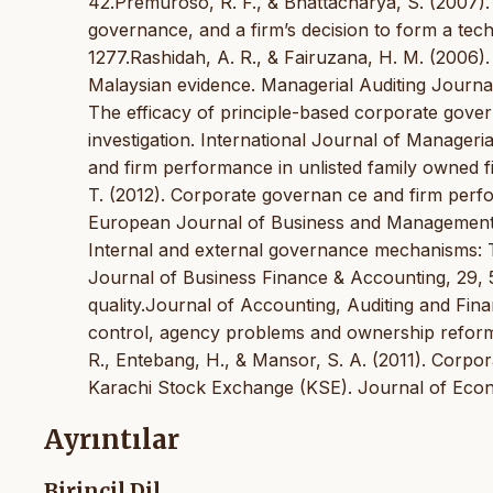
42.Premuroso, R. F., & Bhattacharya, S. (2007).
governance, and a firm’s decision to form a te
1277.Rashidah, A. R., & Fairuzana, H. M. (2006)
Malaysian evidence. Managerial Auditing Journal
The efficacy of principle-based corporate gover
investigation. International Journal of Manager
and firm performance in unlisted family owned f
T. (2012). Corporate governan ce and firm perf
European Journal of Business and Management, 4 
Internal and external governance mechanisms: 
Journal of Business Finance & Accounting, 29, 5
quality.Journal of Accounting, Auditing and Financ
control, agency problems and ownership reform:
R., Entebang, H., & Mansor, S. A. (2011). Corp
Karachi Stock Exchange (KSE). Journal of Econo
Ayrıntılar
Birincil Dil