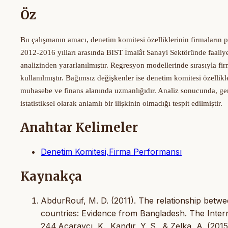
Öz
Bu çalışmanın amacı, denetim komitesi özelliklerinin firmaların 
2012-2016 yılları arasında BIST İmalât Sanayi Sektöründe faaliyet
analizinden yararlanılmıştır. Regresyon modellerinde sırasıyla firm
kullanılmıştır. Bağımsız değişkenler ise denetim komitesi özellikl
muhasebe ve
finans alanında uzmanlığıdır. Analiz sonucunda, gen
istatistiksel olarak anlamlı bir ilişkinin olmadığı tespit edilmiştir.
Anahtar Kelimeler
Denetim Komitesi,Firma Performansı
Kaynakça
AbdurRouf, M. D. (2011). The relationship betw
countries: Evidence from Bangladesh. The Inter
244.Acaravcı, K., Kandır, Y. S., & Zelka, A. (20