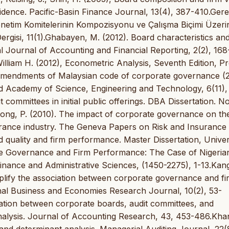
dence. Pacific-Basin Finance Journal, 13(4), 387-410.Ger
netim Komitelerinin Kompozisyonu ve Çalışma Biçimi Üzeri
Dergisi, 11(1).Ghabayen, M. (2012). Board characteristics and
l Journal of Accounting and Financial Reporting, 2(2), 168
William H. (2012), Econometric Analysis, Seventh Edition, Pr
he amendments of Malaysian code of corporate governance (
 Academy of Science, Engineering and Technology, 6(11),
 committees in initial public offerings. DBA Dissertation. N
ong, P. (2010). The impact of corporate governance on th
surance industry. The Geneva Papers on Risk and Insurance
rd quality and firm performance. Master Dissertation, Univer
te Governance and Firm Performance: The Case of Nigeria
nance and Administrative Sciences, (1450-2275), 1-13.Kang
lify the association between corporate governance and fi
nal Business and Economies Research Journal, 10(2), 53-
iation between corporate boards, audit committees, and
nalysis. Journal of Accounting Research, 43, 453-486.Kha
nd determinant analysis. Managerial Auditing Journal, 22(