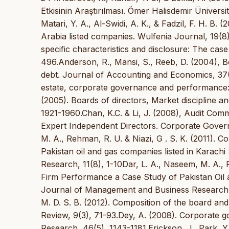
Etkisinin Araştırılması. Ömer Halisdemir Üniversites
Matari, Y. A., Al-Swidi, A. K., & Fadzil, F. H. B
Arabia listed companies. Wulfenia Journal, 19(8
specific characteristics and disclosure: The cas
496.Anderson, R., Mansi, S., Reeb, D. (2004), Bo
debt. Journal of Accounting and Economics, 37(3
estate, corporate governance and performance: 
(2005). Boards of directors, Market discipline 
1921-1960.Chan, K.C. & Li, J. (2008), Audit Com
Expert Independent Directors. Corporate Governa
M. A., Rehman, R. U. & Niazi, G . S. K. (2011).
Pakistan oil and gas companies listed in Karac
Research, 11(8), 1-10Dar, L. A., Naseem, M. A.,
Firm Performance a Case Study of Pakistan Oil 
Journal of Management and Business Research, 11
M. D. S. B. (2012). Composition of the board and
Review, 9(3), 71-93.Dey, A. (2008). Corporate 
Research, 46(5), 1143-1181.Erickson, J., Park, Y.