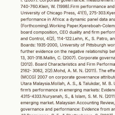
740-760.Klein, W. (1998).Firm performance and
University of Chicago Press, 41(1), 275-303.K
performance in Africa: a dynamic panel data ana
(Forthcoming).Working Paper.Kyereboah-Coleman.
board composition, CEO duality and firm perfo
and Control, 4(2), 114-122.Lehn, K., S. Patro, 
Boards: 1935-2000, University of Pittsburgh work
further evidence on the negative relationship be
13, 301-318.Mallin, C. (2007). Corporate gove
(2012). Board Characteristics and Firm Performa
2162- 3082, 2(2).Mohd, A. M. N. (2011). The ef
(MCCG) 2007 on corporate governance attributes
Utara Malaysia.MoIlah, A. S., & Talukdar, M. B.
firm’s performance in emerging markets: Evidenc
4315-4333.Nuryanah, S., & Islam, S. M. N. (20
emerging market. Malaysian Accounting Review, 1
governance and performance: Evidence from an 