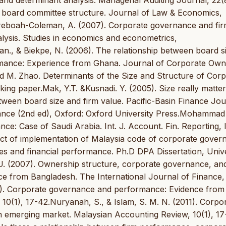
 board committee structure. Journal of Law & Economics,
yereboah-Coleman, A. (2007). Corporate governance and fi
lysis. Studies in economics and econometrics,
, & Biekpe, N. (2006). The relationship between board si
rmance: Experience from Ghana. Journal of Corporate Own
and M. Zhao. Determinants of the Size and Structure of Cor
ing paper.Mak, Y.T. &Kusnadi. Y. (2005). Size really matter
tween board size and firm value. Pacific-Basin Finance Jou
rnance (2nd ed), Oxford: Oxford University Press.Mohamma
nce: Case of Saudi Arabia. Int. J. Account. Fin. Reporting,
fect of implementation of Malaysia code of corporate gover
 and financial performance. Ph.D DPA Dissertation, Unive
 U. (2007). Ownership structure, corporate governance, an
e from Bangladesh. The International Journal of Finance, 
11). Corporate governance and performance: Evidence from
0(1), 17-42.Nuryanah, S., & Islam, S. M. N. (2011). Corpo
emerging market. Malaysian Accounting Review, 10(1), 17