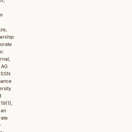
rm
ze,
ership
porate
s:
rnal,
d AG
 ISSN
nance
rsity
d
19(1),
 an
rate
-