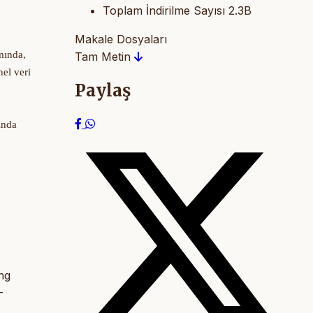
Toplam İndirilme Sayısı
2.3B
Makale Dosyaları
mında,
Tam Metin
nel veri
Paylaş
ında
ng
-