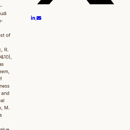
l-
udi
m-
st of
, R.
9&10),
as
seem,
f
iness
e and
al
o, M.
s
value