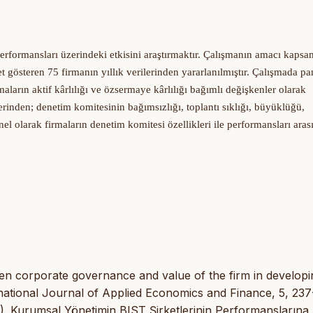
performansları üzerindeki etkisini araştırmaktır. Çalışmanın amacı kapsa
 gösteren 75 firmanın yıllık verilerinden yararlanılmıştır. Çalışmada pa
aların aktif kârlılığı ve özsermaye kârlılığı bağımlı değişkenler olarak
erinden; d
enetim komitesinin b
ağımsızlığı, toplantı sıklığı, büyüklüğü,
el olarak firmaların denetim komitesi özellikleri ile performansları aras
een corporate governance and value of the firm in developi
national Journal of Applied Economics and Finance, 5, 237
15). Kurumsal Yönetimin BIST Şirketlerinin Performanslarına