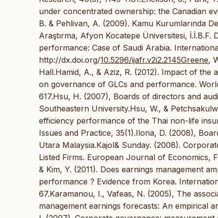
under concentrated ownership: the Canadian evi
B. & Pehlivan, A. (2009). Kamu Kurumlarında De
Araştırma, Afyon Kocatepe Üniversitesi, İ.İ.B.F. 
performance: Case of Saudi Arabia. Internationa
http://dx.doi.org/
10.5296/ijafr.v2i2.2145Greene
, 
Hall.Hamid, A., & Aziz, R. (2012). Impact of t
on governance of GLCs and performance. World
617.Hsu, H. (2007), Boards of directors and audit
Southeastern University.Hsu, W., & Petchsakulw
efficiency performance of the Thai non-life in
Issues and Practice, 35(1).Ilona, D. (2008), Boa
Utara Malaysia.Kajol& Sunday. (2008). Corpora
Listed Firms. European Journal of Economics, Fi
& Kim, Y. (2011). Does earnings management amp
performance ? Evidence from Korea. Internatio
67.Karamanou, I., Vafeas, N. (2005), The assoc
management earnings forecasts: An empirical a
I. (2007). Corporate governance: measurement a