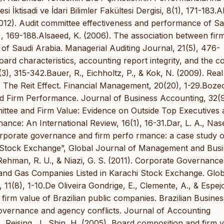
i İktisadi ve İdari Bilimler Fakültesi Dergisi, 8(1), 171-183.A
. (2012). Audit committee effectiveness and performance of Sa
), 169-188.Alsaeed, K. (2006). The association between fir
e of Saudi Arabia. Managerial Auditing Journal, 21(5), 476-
ard characteristics, accounting report integrity, and the co
), 315-342.Bauer, R., Eichholtz, P., & Kok, N. (2009). Real
The Reit Effect. Financial Management, 20(20), 1-29.Bozec
and Firm Performance. Journal of Business Accounting, 32(
mittee and Firm Value: Evidence on Outside Top Executives 
nce: An International Review, 16(1), 16-31.Dar, L. A., Na
 Corporate governance and firm perfo rmance: a case study o
hi Stock Exchange”, Global Journal of Management and Bus
 Rehman, R. U., & Niazi, G. S. (2011). Corporate Governanc
and Gas Companies Listed in Karachi Stock Exchange. Glob
(8), 1-10.De Oliveira Gondrige, E., Clemente, A., & Espej
 firm value of Brazilian public companies. Brazilian Busines
governance and agency conflicts. Journal of Accounting
, Reising, J., Shin, H. (2005), Board composition and firm 