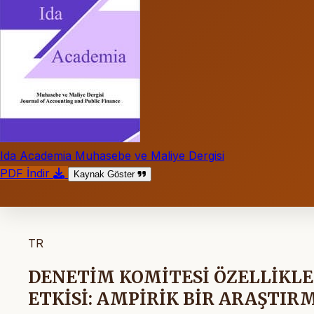
Ida Academia Muhasebe ve Maliye Dergisi
PDF İndir
Kaynak Göster
TR
DENETİM KOMİTESİ ÖZELLİKL
ETKİSİ: AMPİRİK BİR ARAŞTIR