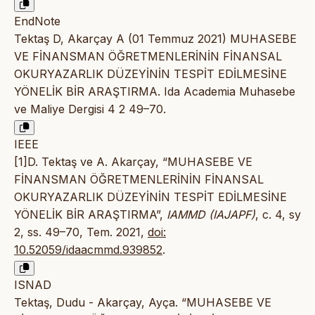
EndNote
Tektaş D, Akarçay A (01 Temmuz 2021) MUHASEBE
VE FİNANSMAN ÖĞRETMENLERİNİN FİNANSAL
OKURYAZARLIK DÜZEYİNİN TESPİT EDİLMESİNE
YÖNELİK BİR ARAŞTIRMA. Ida Academia Muhasebe
ve Maliye Dergisi 4 2 49–70.
IEEE
[1]D. Tektaş ve A. Akarçay, “MUHASEBE VE
FİNANSMAN ÖĞRETMENLERİNİN FİNANSAL
OKURYAZARLIK DÜZEYİNİN TESPİT EDİLMESİNE
YÖNELİK BİR ARAŞTIRMA”,
IAMMD (IAJAPF)
, c. 4, sy
2, ss. 49–70, Tem. 2021,
doi:
10.52059/idaacmmd.939852
.
ISNAD
Tektaş, Dudu - Akarçay, Ayça. “MUHASEBE VE