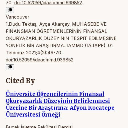
70,
doi:10.52059/idaacmmd.939852
.
Vancouver
1.Dudu Tektaş, Ayça Akarçay. MUHASEBE VE
FİNANSMAN ÖĞRETMENLERİNİN FİNANSAL
OKURYAZARLIK DÜZEYİNİN TESPİT EDİLMESİNE
YÖNELİK BİR ARAŞTIRMA. IAMMD (IAJAPF). 01
Temmuz 2021;4(2):49-70.
doi:10.52059/idaacmmd.939852
Cited By
Üniversite Öğrencilerinin Finansal
Okuryazarlık Düzeyinin Belirlenmesi
Üzerine Bir Araştırma: Afyon Kocatepe
Üniversitesi Örneği
Bucak İşletme Fakültesi Dergisi