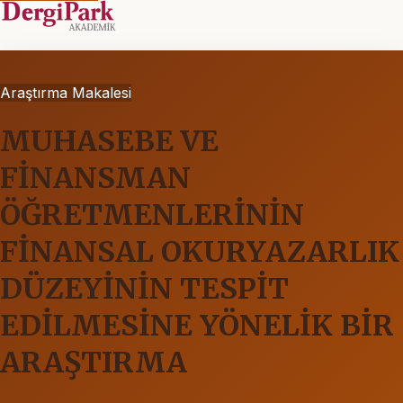
Araştırma Makalesi
MUHASEBE VE
FİNANSMAN
ÖĞRETMENLERİNİN
FİNANSAL OKURYAZARLIK
DÜZEYİNİN TESPİT
EDİLMESİNE YÖNELİK BİR
ARAŞTIRMA