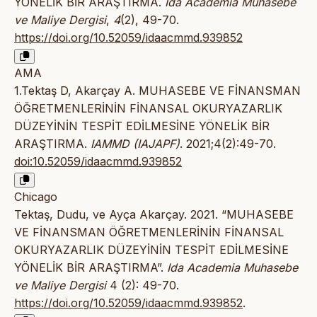
YÖNELİK BİR ARAŞTIRMA.
Ida Academia Muhasebe
ve Maliye Dergisi
,
4
(2), 49-70.
https://doi.org/10.52059/idaacmmd.939852
AMA
1.Tektaş D, Akarçay A. MUHASEBE VE FİNANSMAN
ÖĞRETMENLERİNİN FİNANSAL OKURYAZARLIK
DÜZEYİNİN TESPİT EDİLMESİNE YÖNELİK BİR
ARAŞTIRMA.
IAMMD (IAJAPF)
. 2021;4(2):49-70.
doi:10.52059/idaacmmd.939852
Chicago
Tektaş, Dudu, ve Ayça Akarçay. 2021. “MUHASEBE
VE FİNANSMAN ÖĞRETMENLERİNİN FİNANSAL
OKURYAZARLIK DÜZEYİNİN TESPİT EDİLMESİNE
YÖNELİK BİR ARAŞTIRMA”.
Ida Academia Muhasebe
ve Maliye Dergisi
4 (2): 49-70.
https://doi.org/10.52059/idaacmmd.939852
.