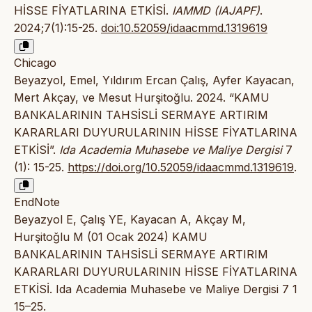
HİSSE FİYATLARINA ETKİSİ.
IAMMD (IAJAPF)
.
2024;7(1):15-25.
doi:10.52059/idaacmmd.1319619
Chicago
Beyazyol, Emel, Yıldırım Ercan Çalış, Ayfer Kayacan,
Mert Akçay, ve Mesut Hurşitoğlu. 2024. “KAMU
BANKALARININ TAHSİSLİ SERMAYE ARTIRIM
KARARLARI DUYURULARININ HİSSE FİYATLARINA
ETKİSİ”.
Ida Academia Muhasebe ve Maliye Dergisi
7
(1): 15-25.
https://doi.org/10.52059/idaacmmd.1319619
.
EndNote
Beyazyol E, Çalış YE, Kayacan A, Akçay M,
Hurşitoğlu M (01 Ocak 2024) KAMU
BANKALARININ TAHSİSLİ SERMAYE ARTIRIM
KARARLARI DUYURULARININ HİSSE FİYATLARINA
ETKİSİ. Ida Academia Muhasebe ve Maliye Dergisi 7 1
15–25.