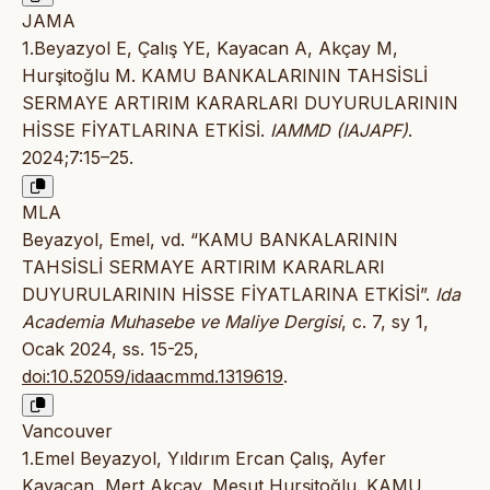
JAMA
1.Beyazyol E, Çalış YE, Kayacan A, Akçay M,
Hurşitoğlu M. KAMU BANKALARININ TAHSİSLİ
SERMAYE ARTIRIM KARARLARI DUYURULARININ
HİSSE FİYATLARINA ETKİSİ.
IAMMD (IAJAPF)
.
2024;7:15–25.
MLA
Beyazyol, Emel, vd. “KAMU BANKALARININ
TAHSİSLİ SERMAYE ARTIRIM KARARLARI
DUYURULARININ HİSSE FİYATLARINA ETKİSİ”.
Ida
Academia Muhasebe ve Maliye Dergisi
, c. 7, sy 1,
Ocak 2024, ss. 15-25,
doi:10.52059/idaacmmd.1319619
.
Vancouver
1.Emel Beyazyol, Yıldırım Ercan Çalış, Ayfer
Kayacan, Mert Akçay, Mesut Hurşitoğlu. KAMU