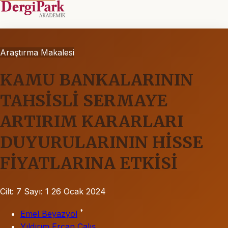
Araştırma Makalesi
KAMU BANKALARININ
TAHSİSLİ SERMAYE
ARTIRIM KARARLARI
DUYURULARININ HİSSE
FİYATLARINA ETKİSİ
Cilt: 7
Sayı: 1
26 Ocak 2024
*
Emel Beyazyol
Yıldırım Ercan Çalış