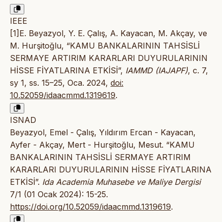
IEEE
[1]E. Beyazyol, Y. E. Çalış, A. Kayacan, M. Akçay, ve
M. Hurşitoğlu, “KAMU BANKALARININ TAHSİSLİ
SERMAYE ARTIRIM KARARLARI DUYURULARININ
HİSSE FİYATLARINA ETKİSİ”,
IAMMD (IAJAPF)
, c. 7,
sy 1, ss. 15–25, Oca. 2024,
doi:
10.52059/idaacmmd.1319619
.
ISNAD
Beyazyol, Emel - Çalış, Yıldırım Ercan - Kayacan,
Ayfer - Akçay, Mert - Hurşitoğlu, Mesut. “KAMU
BANKALARININ TAHSİSLİ SERMAYE ARTIRIM
KARARLARI DUYURULARININ HİSSE FİYATLARINA
ETKİSİ”.
Ida Academia Muhasebe ve Maliye Dergisi
7/1 (01 Ocak 2024): 15-25.
https://doi.org/10.52059/idaacmmd.1319619
.