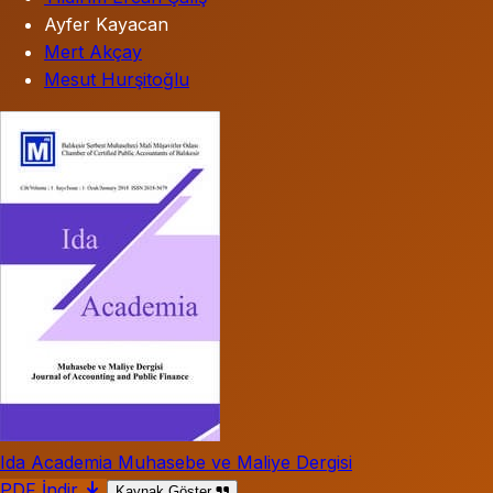
Ayfer Kayacan
Mert Akçay
Mesut Hurşitoğlu
Ida Academia Muhasebe ve Maliye Dergisi
PDF İndir
Kaynak Göster