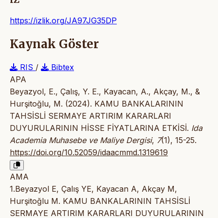
https://izlik.org/JA97JG35DP
Kaynak Göster
RIS
/
Bibtex
APA
Beyazyol, E., Çalış, Y. E., Kayacan, A., Akçay, M., &
Hurşitoğlu, M. (2024). KAMU BANKALARININ
TAHSİSLİ SERMAYE ARTIRIM KARARLARI
DUYURULARININ HİSSE FİYATLARINA ETKİSİ.
Ida
Academia Muhasebe ve Maliye Dergisi
,
7
(1), 15-25.
https://doi.org/10.52059/idaacmmd.1319619
AMA
1.Beyazyol E, Çalış YE, Kayacan A, Akçay M,
Hurşitoğlu M. KAMU BANKALARININ TAHSİSLİ
SERMAYE ARTIRIM KARARLARI DUYURULARININ