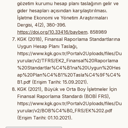
gözetim kurumu hesap planı taslağının gelir ve
gider hesapları açısından karşılaştırılması.
İşletme Ekonomi ve Yönetim Araştırmaları
Dergisi, 4(2), 380-396.
https://doi.org/10.33416/baybem
. 858989
KGK (2018), Finansal Raporlama Standartlarına
Uygun Hesap Planı Taslağı,
https://www.kgk.gov.tr/Portalv2Uploads/files/Du
yurular/v2/TFRS/EK2_Finansal%20Raporlama
%20Standartlar%C4%B1na%20Uygun%20Hes
ap%20Plan%C4%B1%20Tasla%C4%9F%C4%
B1.pdf (Erişim Tarihi: 15.09.2021).
KGK (2021), Büyük ve Orta Boy İşletmeler İçin
Finansal Raporlama Standardı (BOBİ FRS),
https://www.kgk.gov.tr/Portalv2Uploads/files/Du
yurular/v2/BOB%C4%B0_FRS/EK%202.pdf
(Erişim Tarihi: 01.10.2021).