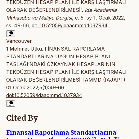
TEKDÜZEN HESAP PLANI İLE KARŞILAŞTIRMALI
OLARAK DEĞERLENDİRİLMESİ”.
Ida Academia
Muhasebe ve Maliye Dergisi
, c. 5, sy 1, Ocak 2022,
ss. 49-66,
doi:10.52059/idaacmmd.1037934
.
Vancouver
1.Mehmet Utku. FİNANSAL RAPORLAMA
STANDARTLARINA UYGUN HESAP PLANI
TASLAĞI’NDAKİ ÖZKAYNAK HESAPLARININ
TEKDÜZEN HESAP PLANI İLE KARŞILAŞTIRMALI
OLARAK DEĞERLENDİRİLMESİ. IAMMD (IAJAPF).
01 Ocak 2022;5(1):49-66.
doi:10.52059/idaacmmd.1037934
Cited By
Finansal Raporlama Standartlarına