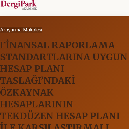
Araştırma Makalesi
FİNANSAL RAPORLAMA
STANDARTLARINA UYGUN
HESAP PLANI
TASLAĞI’NDAKİ
ÖZKAYNAK
HESAPLARININ
TEKDÜZEN HESAP PLANI
İLE KARŞILAŞTIRMALI