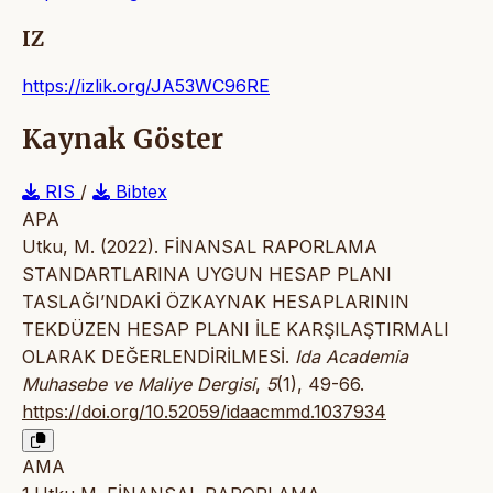
IZ
https://izlik.org/JA53WC96RE
Kaynak Göster
RIS
/
Bibtex
APA
Utku, M. (2022). FİNANSAL RAPORLAMA
STANDARTLARINA UYGUN HESAP PLANI
TASLAĞI’NDAKİ ÖZKAYNAK HESAPLARININ
TEKDÜZEN HESAP PLANI İLE KARŞILAŞTIRMALI
OLARAK DEĞERLENDİRİLMESİ.
Ida Academia
Muhasebe ve Maliye Dergisi
,
5
(1), 49-66.
https://doi.org/10.52059/idaacmmd.1037934
AMA